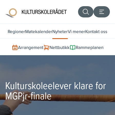
Regioner
Møtekalender
Nyheter
Vi mener
Kontakt oss
Arrangement
Nettbutikk
Rammeplanen
Kulturskoleelever klare for
MGPjr-finale