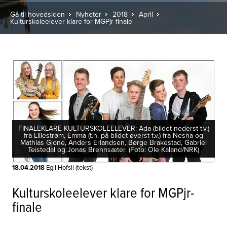
Gå til hovedsiden
Nyheter
2018
April
Kulturskoleelever klare for MGPjr-finale
FINALEKLARE KULTURSKOLEELEVER: Ada (bildet nederst t.v.)
fra Lillestrøm, Emma (t.h. på bildet øverst t.v.) fra Nesna og
Mathias Gjone, Anders Erlandsen, Børge Brakestad, Gabriel
Teistedal og Jonas Brennsæter. (Foto: Ole Kaland/NRK)
18.04.2018
Egil Hofsli (tekst)
Kulturskoleelever klare for MGPjr-
finale