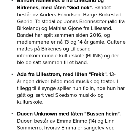
Bandet Nameless 5 fra Lillesand og
Birkenes, med låten "God nok".
Bandet
består av Anders Erlandsen, Børge Brakestad,
Gabriel Teistedal og Jonas Brennsæter (alle fra
Birkeland) og Mathias Gjone fra Lillesand.
Bandet har spilt sammen siden 2016, og
medlemmene er nå 13 og 14 år gamle. Guttene
møttes på Birkenes og Lillesand
internkommunale kulturskole (BLINK) og der
ble de satt sammen til et band.
Ada fra Lillestrøm, med låten "Frekk".
13-
åringen driver både med musikk og teater. I
tillegg til å synge spiller hun fiolin, noe hun har
gått og lært ved Skedsmo musikk- og
kulturskole.
Duoen Unknown med låten "Bussen heim".
Duoen består av Emma Einmo (14) og Linn
Sommerro, hvorav Emma er sangelev ved