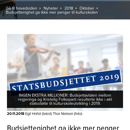
Gå til hovedsiden
Nyheter
2018
Oktober
Budsjettenighet ga ikke mer penger til kulturskolen
INGEN EKSTRA MILLIONER: Budsjettavtalen mellom
regjeringa og Kristelig Folkeparti resulterte ikke i økt
statsstøtte til kulturskoleutvikling i 2019.
20.11.2018
Egil Hofsli (tekst) Thor Nielsen (foto)
Budsjettenighet ga ikke mer penger