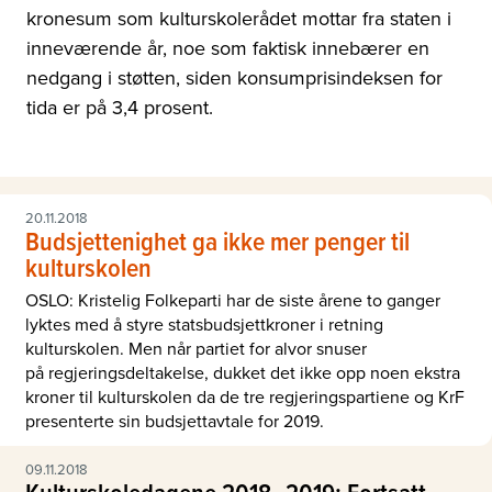
kronesum som kulturskolerådet mottar fra staten i
inneværende år, noe som faktisk innebærer en
nedgang i støtten, siden konsumprisindeksen for
tida er på 3,4 prosent.
20.11.2018
Budsjettenighet ga ikke mer penger til
kulturskolen
OSLO: Kristelig Folkeparti har de siste årene to ganger
lyktes med å styre statsbudsjettkroner i retning
kulturskolen. Men når partiet for alvor snuser
på regjeringsdeltakelse, dukket det ikke opp noen ekstra
kroner til kulturskolen da de tre regjeringspartiene og KrF
presenterte sin budsjettavtale for 2019.
09.11.2018
Kulturskoledagene 2018–2019: Fortsatt