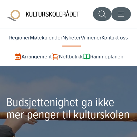
Regioner
Møtekalender
Nyheter
Vi mener
Kontakt oss
Arrangement
Nettbutikk
Rammeplanen
Budsjettenighet ga ikke
mer penger til kulturskolen