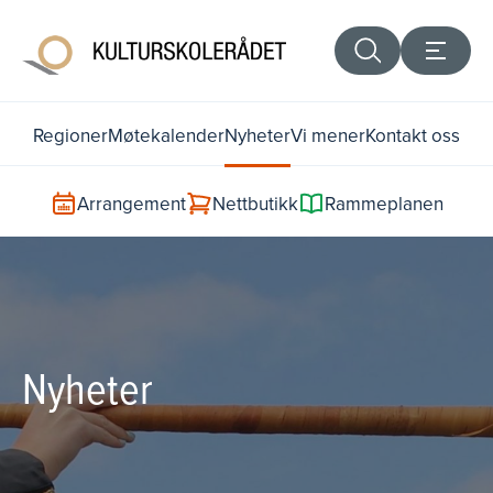
Regioner
Møtekalender
Nyheter
Vi mener
Kontakt oss
Arrangement
Nettbutikk
Rammeplanen
Nyheter