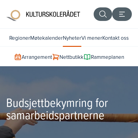
Regioner
Møtekalender
Nyheter
Vi mener
Kontakt oss
Arrangement
Nettbutikk
Rammeplanen
Budsjettbekymring for
samarbeidspartnerne