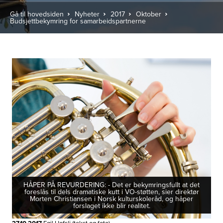
Gå til hovedsiden
Nyheter
2017
Oktober
Budsjettbekymring for samarbeidspartnerne
HÅPER PÅ REVURDERING: - Det er bekymringsfullt at det
foreslås til dels dramatiske kutt i VO-støtten, sier direktør
Morten Christiansen i Norsk kulturskoleråd, og håper
forslaget ikke blir realitet.
Egil Hofsli (tekst og foto)