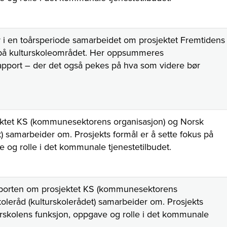
r i en toårsperiode samarbeidet om prosjektet Fremtidens
ng på kulturskoleområdet. Her oppsummeres
 rapport – der det også pekes på hva som videre bør
ektet KS (kommunesektorens organisasjon) og Norsk
t) samarbeider om. Prosjekts formål er å sette fokus på
e og rolle i det kommunale tjenestetilbudet.
porten om prosjektet K
S (kommunesektorens
koleråd (kulturskolerådet) samarbeider om. Prosjekts
turskolens funksjon, oppgave og rolle i det kommunale