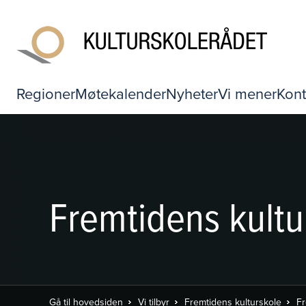
Regioner
Møtekalender
Nyheter
Vi mener
Kont
Fremtidens kultu
Gå til hovedsiden
Vi tilbyr
Fremtidens kulturskole
Fr