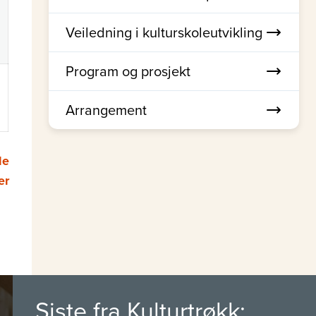
Veiledning i kulturskoleutvikling
Program og prosjekt
Arrangement
le
er
Siste fra Kulturtrøkk: