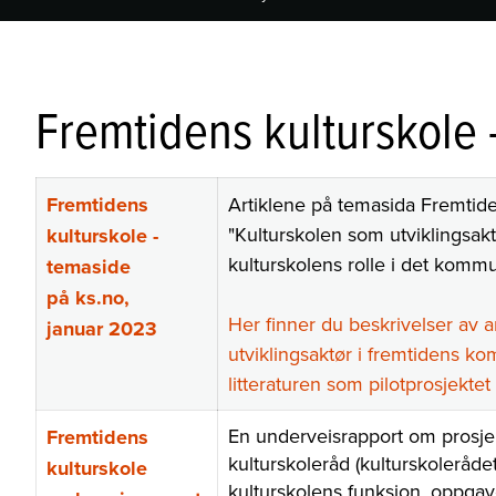
Fremtidens kulturskole 
Fremtidens
Artiklene på temasida Fremtide
"Kulturskolen som utviklingsak
kulturskole -
kulturskolens rolle i det komm
temaside
på ks.no,
Her finner du beskrivelser av 
januar 2023
utviklingsaktør i fremtidens 
litteraturen som pilotprosjektet
En underveisrapport om prosj
Fremtidens
kulturskoleråd (kulturskoleråde
kulturskole
kulturskolens funksjon, oppgav