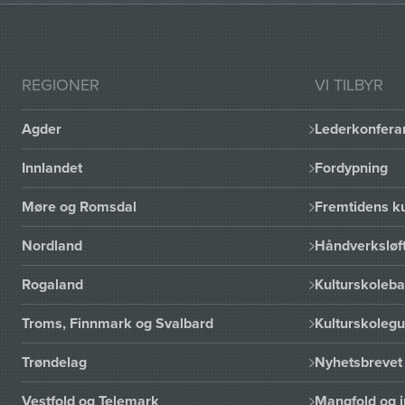
REGIONER
VI TILBYR
Agder
Lederkonfera
Innlandet
Fordypning
Møre og Romsdal
Fremtidens ku
Nordland
Håndverksløft
Rogaland
Kulturskoleba
Troms, Finnmark og Svalbard
Kulturskoleg
Trøndelag
Nyhetsbrevet 
Vestfold og Telemark
Mangfold og i