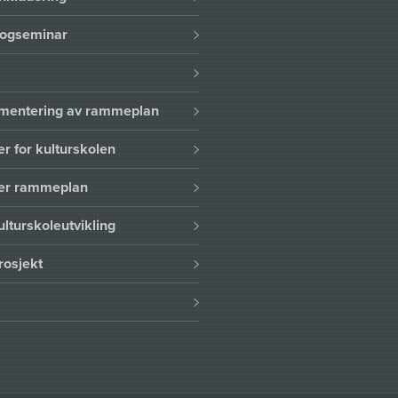
logseminar
lementering av rammeplan
er for kulturskolen
ser rammeplan
ulturskoleutvikling
rosjekt