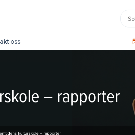
akt oss
rskole – rapporter
emtidens kulturskole – rapporter