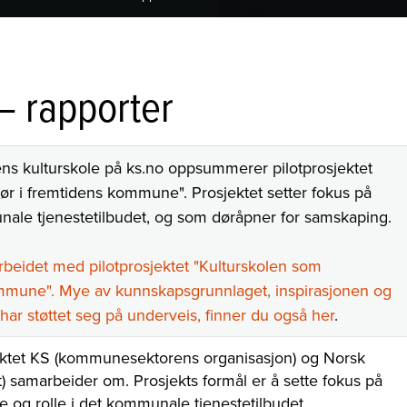
– rapporter
ns kulturskole på ks.no oppsummerer pilotprosjektet
tør i fremtidens kommune". Prosjektet setter fokus på
unale tjenestetilbudet, og som døråpner for samskaping.
arbeidet med pilotprosjektet "Kulturskolen som
kommune". Mye av kunnskapsgrunnlaget, inspirasjonen og
 har støttet seg på underveis, finner du også her
.
ektet KS (kommunesektorens organisasjon) og Norsk
t) samarbeider om. Prosjekts formål er å sette fokus på
e og rolle i det kommunale tjenestetilbudet.