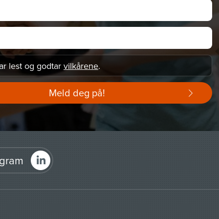
ar lest og godtar
vilkårene
.
Meld deg på!
agram