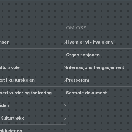
OM OSS
nsen
Hvem er vi - hva gjør vi
Organisasjonen
lturskole
Internasjonalt engasjement
et i kulturskolen
Presserom
sert vurdering for læring
Sentrale dokument
uiden
Kulturtrøkk
nkludering