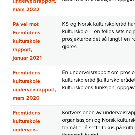
underveisrapport,
mars 2022
KS og Norsk kulturskoleråd ha
På vei mot
kulturskole – en felles satsi
Fremtidens
prosjektarbeidet så langt i en
kulturskole
gjøres.
rapport
,
januar 2021
En underveisrapport om prosj
Fremtidens
kulturskoleråd (kulturskoleråde
kulturskole
kulturskolens funksjon, oppgav
underveisrapport,
mars 2020
Kortversjonen av underveisrap
Fremtidens
organisasjon) og Norsk kulturs
kulturskole
formål er å sette fokus på kul
underveis-
tjenestetilbudet.