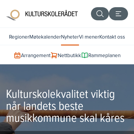
Regioner
Møtekalender
Nyheter
Vi mener
Kontakt oss
Arrangement
Nettbutikk
Rammeplanen
Kulturskolekvalitet viktig
når landets beste
musikkommune skal kåres