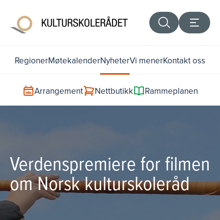
Regioner
Møtekalender
Nyheter
Vi mener
Kontakt oss
Arrangement
Nettbutikk
Rammeplanen
Verdenspremiere for filmen
om Norsk kulturskoleråd