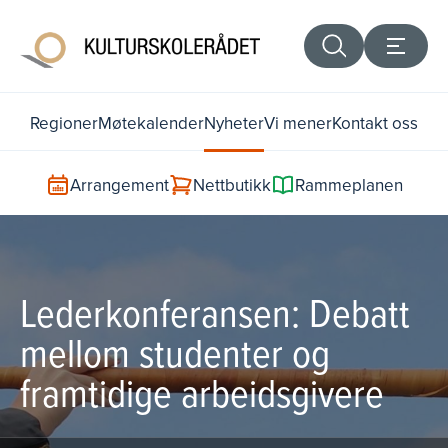
Regioner
Møtekalender
Nyheter
Vi mener
Kontakt oss
Arrangement
Nettbutikk
Rammeplanen
Lederkonferansen: Debatt
mellom studenter og
framtidige arbeidsgivere