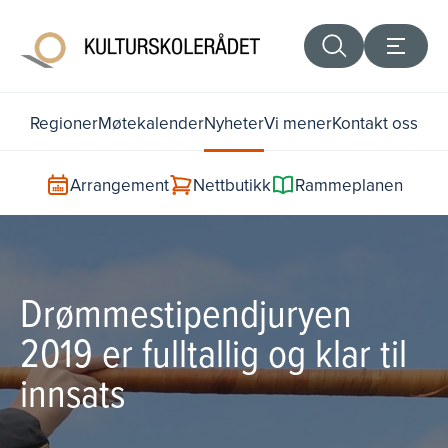
Regioner
Møtekalender
Nyheter
Vi mener
Kontakt oss
Arrangement
Nettbutikk
Rammeplanen
Drømmestipendjuryen
2019 er fulltallig og klar til
innsats