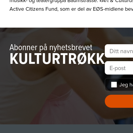
musikk- og teatergruppa Baumstrasse.
«Art & Cultur
Active Citizens Fund, som er del av EØS-midlene bevi
Abonner på nyhetsbrevet
KULTURTRØKK
Jeg h