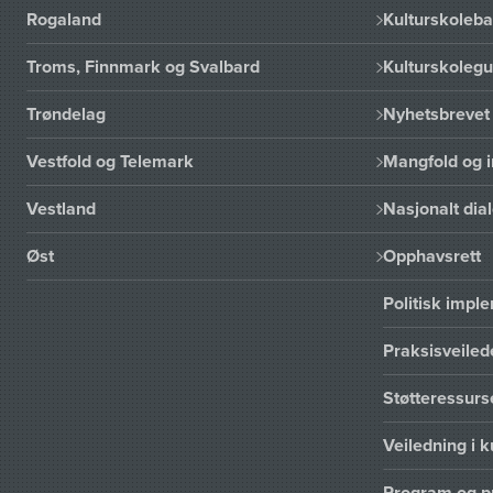
Rogaland
Kulturskoleba
Troms, Finnmark og Svalbard
Kulturskoleg
Trøndelag
Nyhetsbrevet 
Vestfold og Telemark
Mangfold og i
Vestland
Nasjonalt dia
Øst
Opphavsrett
Politisk imp
Praksisveiled
Støtteressur
Veiledning i k
Program og p