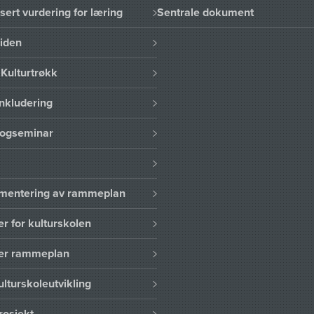
sert vurdering for læring
Sentrale dokument
uiden
Kulturtrøkk
nkludering
logseminar
lementering av rammeplan
er for kulturskolen
ser rammeplan
ulturskoleutvikling
rosjekt