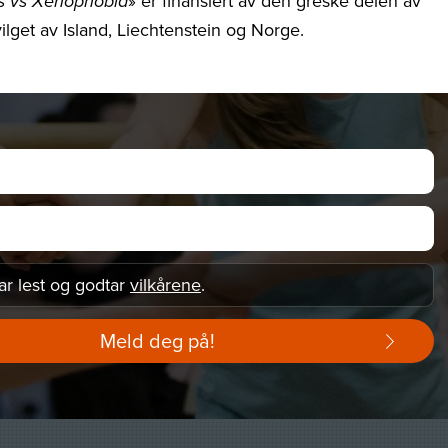
» er finansiert av den greske delen av
as vs Xenophobia
lget av Island, Liechtenstein og Norge.
ar lest og godtar
vilkårene
.
Meld deg på!