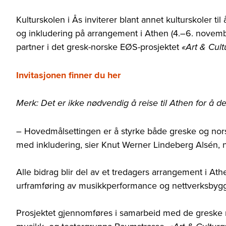
Kulturskolen i Ås inviterer blant annet kulturskoler t
og inkludering på arrangement i Athen (4.
–
6. novembe
partner i det gresk-norske EØS-prosjektet
«Art & Cul
Invitasjonen finner du her
Merk: Det er ikke nødvendig å reise til Athen for å d
– Hovedmålsettingen er å styrke både greske og nor
med inkludering, sier Knut Werner Lindeberg Alsén, n
Alle bidrag blir del av et tredagers arrangement i Ath
urframføring av musikkperformance og nettverksbygg
Prosjektet gjennomføres i samarbeid med de greske no