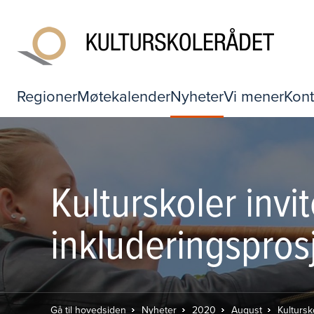
Regioner
Møtekalender
Nyheter
Vi mener
Kont
Kulturskoler invit
inkluderingspros
Gå til hovedsiden
Nyheter
2020
August
Kultursk