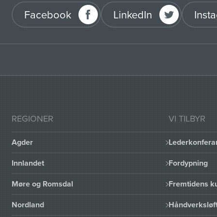
Facebook
LinkedIn
Inst
REGIONER
VI TILBYR
Agder
Lederkonfera
Innlandet
Fordypning
Møre og Romsdal
Fremtidens ku
Nordland
Håndverksløft