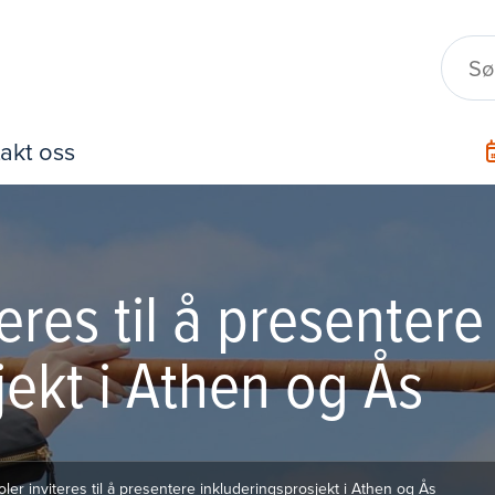
akt oss
eres til å presentere
jekt i Athen og Ås
oler inviteres til å presentere inkluderingsprosjekt i Athen og Ås