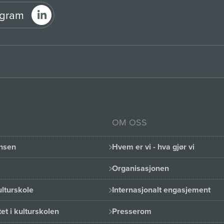
agram
OM OSS
nsen
Hvem er vi - hva gjør vi
Organisasjonen
lturskole
Internasjonalt engasjement
et i kulturskolen
Presserom