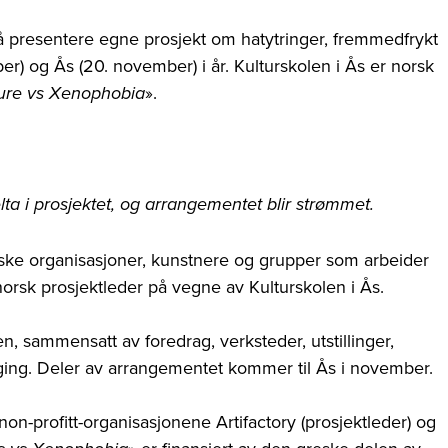
il å presentere egne prosjekt om hatytringer, fremmedfrykt
r) og Ås (20. november) i år. Kulturskolen i Ås er norsk
».
ture vs Xenophobia
elta i prosjektet, og arrangementet blir strømmet.
ske organisasjoner, kunstnere og grupper som arbeider
orsk prosjektleder på vegne av Kulturskolen i Ås.
en, sammensatt av foredrag, verksteder, utstillinger,
ing. Deler av arrangementet kommer til Ås i november.
n-profitt-organisasjonene Artifactory (prosjektleder) og