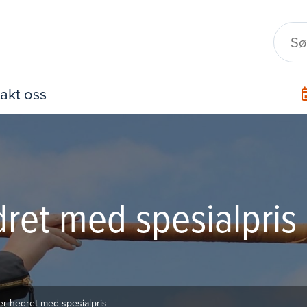
akt oss
ret med spesialpris
er hedret med spesialpris