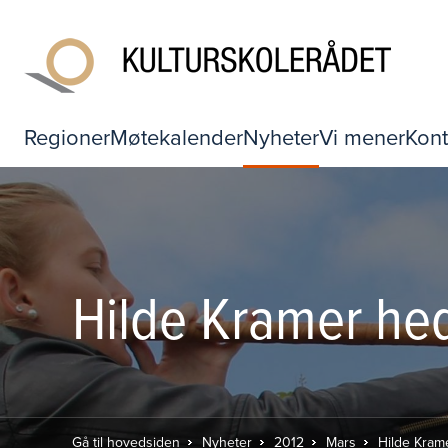
Regioner
Møtekalender
Nyheter
Vi mener
Kont
Hilde Kramer hed
Gå til hovedsiden
Nyheter
2012
Mars
Hilde Kram