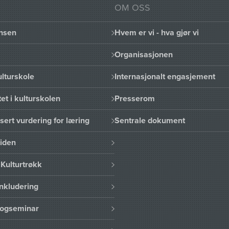
OM OSS
nsen
Hvem er vi - hva gjør vi
Organisasjonen
lturskole
Internasjonalt engasjement
et i kulturskolen
Presserom
sert vurdering for læring
Sentrale dokument
uiden
Kulturtrøkk
nkludering
logseminar