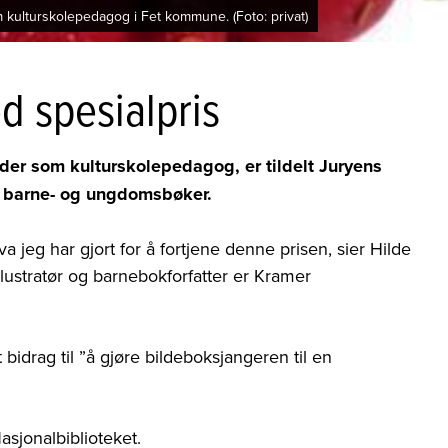
kulturskolepedagog i Fet kommune. (Foto: privat)
d spesialpris
der som kulturskolepedagog, er tildelt Juryens
or barne- og ungdomsbøker.
va jeg har gjort for å fortjene denne prisen, sier Hilde
 illustratør og barnebokforfatter er Kramer
bidrag til ”å gjøre bildeboksjangeren til en
asjonalbiblioteket.