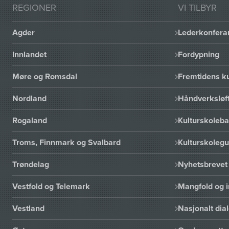
REGIONER
VI TILBYR
Agder
Lederkonfera
Innlandet
Fordypning
Møre og Romsdal
Fremtidens ku
Nordland
Håndverksløft
Rogaland
Kulturskoleba
Troms, Finnmark og Svalbard
Kulturskoleg
Trøndelag
Nyhetsbrevet 
Vestfold og Telemark
Mangfold og i
Vestland
Nasjonalt dia