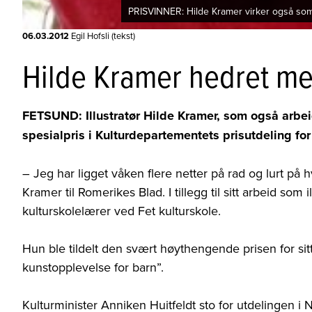
PRISVINNER: Hilde Kramer virker også som 
06.03.2012
Egil Hofsli (tekst)
Hilde Kramer hedret me
FETSUND: Illustratør Hilde Kramer, som også arbei
spesialpris i Kulturdepartementets prisutdeling f
– Jeg har ligget våken flere netter på rad og lurt på h
Kramer til Romerikes Blad. I tillegg til sitt arbeid som
kulturskolelærer ved Fet kulturskole.
Hun ble tildelt den svært høythengende prisen for sitt 
kunstopplevelse for barn”.
Kulturminister Anniken Huitfeldt sto for utdelingen i N