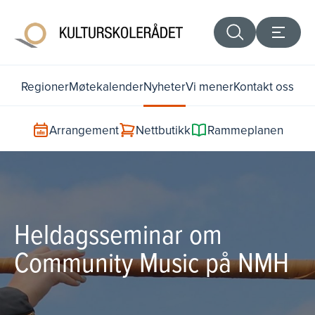
Regioner
Møtekalender
Nyheter
Vi mener
Kontakt oss
Arrangement
Nettbutikk
Rammeplanen
Heldagsseminar om
Community Music på NMH