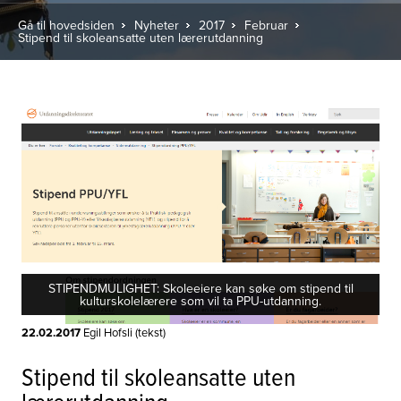
Gå til hovedsiden
Nyheter
2017
Februar
Stipend til skoleansatte uten lærerutdanning
STIPENDMULIGHET: Skoleeiere kan søke om stipend til
kulturskolelærere som vil ta PPU-utdanning.
22.02.2017
Egil Hofsli (tekst)
Stipend til skoleansatte uten
lærerutdanning