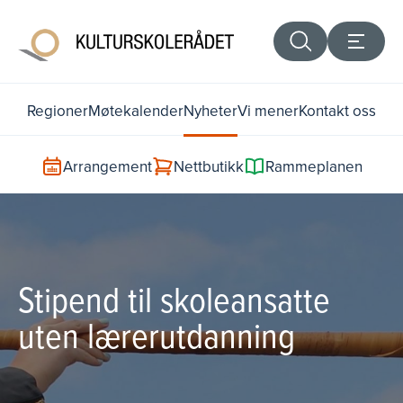
Regioner
Møtekalender
Nyheter
Vi mener
Kontakt oss
Arrangement
Nettbutikk
Rammeplanen
Stipend til skoleansatte
uten lærerutdanning