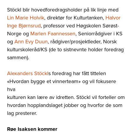
Stöckl blir hovedforedragsholder på lik linje med
Lin Marie Holvik
, direktør for Kulturtanken,
Halvor
Inge Bjørnsrud
, professor ved Høgskolen Sørøst-
Norge og
Marlen Faannessen
, Seniorrådgiver i KS
og
Ann Evy Duun
, rådgiver/prosjektleder, Norsk
kulturskoleråd/KS (de to sistnevnte holder foredrag
sammen).
Alexanders Stöckl
s foredrag har fått tittelen
«Hvordan bygge et vinnerteam» og vil fokusere
hva
kulturen kan lære av idretten. Stöckl vil forteller om
hvordan hopplandslaget jobber og hvorfor de som
lag presterer.
Røe Isaksen kommer