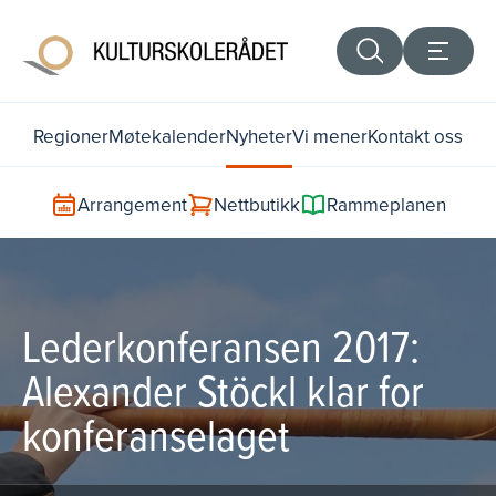
Regioner
Møtekalender
Nyheter
Vi mener
Kontakt oss
Arrangement
Nettbutikk
Rammeplanen
Lederkonferansen 2017:
Alexander Stöckl klar for
konferanselaget