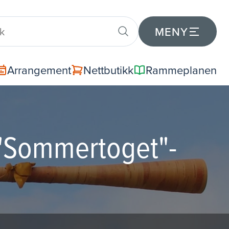
MENY
Arrangement
Nettbutikk
Rammeplanen
l "Sommertoget"-