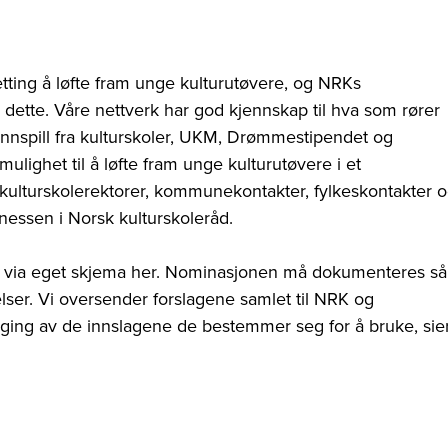
ting å løfte fram unge kulturutøvere, og NRKs
e dette. Våre nettverk har god kjennskap til hva som rører
innspill fra kulturskoler, UKM, Drømmestipendet og
ighet til å løfte fram unge kulturutøvere i et
a kulturskolerektorer, kommunekontakter, fylkeskontakter 
nnessen i Norsk kulturskoleråd.
 oss via eget skjema her. Nominasjonen må dokumenteres så
elser. Vi oversender forslagene samlet til NRK og
ølging av de innslagene de bestemmer seg for å bruke, sie