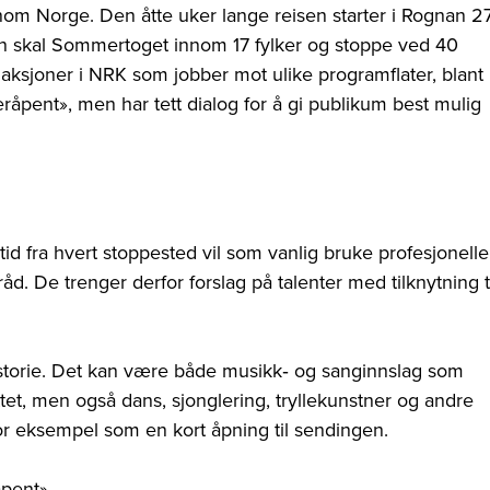
 Norge. Den åtte uker lange reisen starter i Rognan 27
den skal Sommertoget innom 17 fylker og stoppe ved 40
daksjoner i NRK som jobber mot ulike programflater, blant
åpent», men har tett dialog for å gi publikum best mulig
fra hvert stoppested vil som vanlig bruke profesjonelle
råd. De trenger derfor forslag på talenter med tilknytning t
istorie. Det kan være både musikk‐ og sanginnslag som
et, men også dans, sjonglering, tryllekunstner og andre
or eksempel som en kort åpning til sendingen.
åpent»