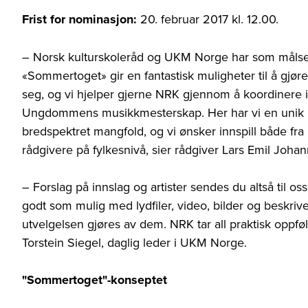
Frist for nominasjon:
20. februar 2017 kl. 12.00.
– Norsk kulturskoleråd og UKM Norge har som målset
«Sommertoget» gir en fantastisk muligheter til å gjør
seg, og vi hjelper gjerne NRK gjennom å koordinere 
Ungdommens musikkmesterskap. Her har vi en unik mul
bredspektret mangfold, og vi ønsker innspill både fr
rådgivere på fylkesnivå, sier rådgiver Lars Emil Joha
– Forslag på innslag og artister sendes du altså til
godt som mulig med lydfiler, video, bilder og beskriv
utvelgelsen gjøres av dem. NRK tar all praktisk oppf
Torstein Siegel, daglig leder i UKM Norge.
"Sommertoget"-konseptet