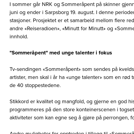
I sommer går NRK og Sommeråpent på skinner gjennom
juni og ender i Sarpsborg 19. august. I denne perio
stasjoner. Prosjektet er et samarbeid mellom flere re
andre «Reiseradioen», «Minutt for Minutt» og «Sommer
innhold.
"Sommeråpent" med unge talenter i fokus
Tv‐sendingen «Sommeråpent» som sendes på kveldstid 
artister, men skal i år ha «unge talenter» som en rød t
de 40 stoppestedene.
Stikkord er kvalitet og mangfold, og gjerne en god h
programmeres på den store konteinerscenen i togsett
aktiviteter som kan egne seg å gjøre på perrongen, f
Andre muligheter for opptreden i tillegg til «Sommer