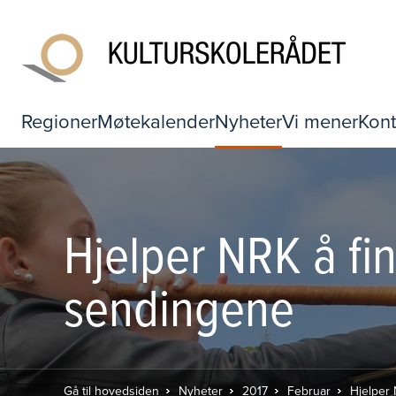
Regioner
Møtekalender
Nyheter
Vi mener
Kont
Hjelper NRK å fi
sendingene
Gå til hovedsiden
Nyheter
2017
Februar
Hjelper 