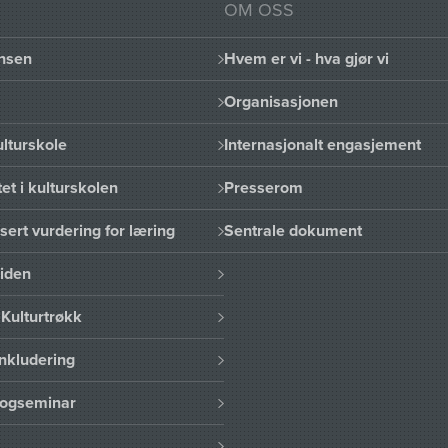
OM OSS
nsen
Hvem er vi - hva gjør vi
Organisasjonen
lturskole
Internasjonalt engasjement
et i kulturskolen
Presserom
sert vurdering for læring
Sentrale dokument
uiden
Kulturtrøkk
nkludering
logseminar