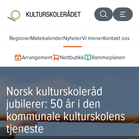
Regioner
Møtekalender
Nyheter
Vi mener
Kontakt oss
Arrangement
Nettbutikk
Rammeplanen
Norsk kulturskoleråd
jubilerer: 50 år i den
kommunale kulturskolens
tjeneste