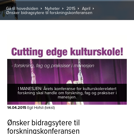
Gå til hovedsiden
Nyheter
2015
April
Ønsker bidragsytere til forskningskonferansen
I MANESJEN: Årets konferanse for kulturskolerelatert
forskning skal handle om forskning, fag og praksiser i
manesjen.
14.04.2015
Egil Hofsli (tekst)
Ønsker bidragsytere til
forskningskonferansen