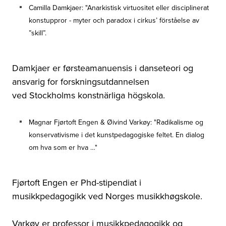
Camilla Damkjaer: "Anarkistisk virtuositet eller disciplinerat
konstuppror - myter och paradox i cirkus’ förståelse av
”skill”.
Damkjaer er førsteamanuensis i danseteori og
ansvarig for forskningsutdannelsen
ved Stockholms konstnärliga högskola.
Magnar Fjørtoft Engen & Øivind Varkøy: "Radikalisme og
konservativisme i det kunstpedagogiske feltet. En dialog
om hva som er
hva …"
Fjørtoft Engen er Phd-stipendiat i
musikkpedagogikk ved Norges musikkhøgskole.
Varkøy er professor i musikkpedagogikk og