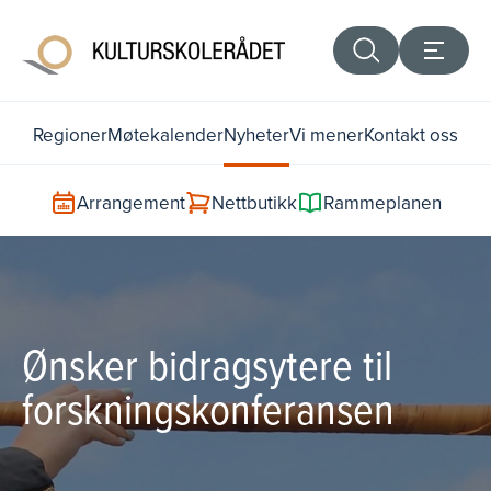
Regioner
Møtekalender
Nyheter
Vi mener
Kontakt oss
Arrangement
Nettbutikk
Rammeplanen
Ønsker bidragsytere til
forskningskonferansen