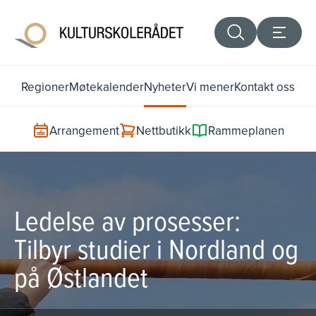
Regioner
Møtekalender
Nyheter
Vi mener
Kontakt oss
Arrangement
Nettbutikk
Rammeplanen
Ledelse av prosesser:
Tilbyr studier i Nordland og
på Østlandet