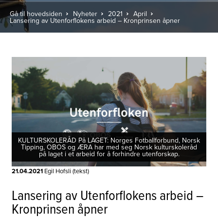
Gå til hovedsiden
Nyheter
2021
April
Lansering av Utenforflokens arbeid – Kronprinsen åpner
KULTURSKOLERÅD På LAGET: Norges Fotballforbund, Norsk
Tipping, OBOS og ÆRA har med seg Norsk kulturskoleråd
på laget i et arbeid for å forhindre utenforskap.
21.04.2021
Egil Hofsli (tekst)
Lansering av Utenforflokens arbeid –
Kronprinsen åpner