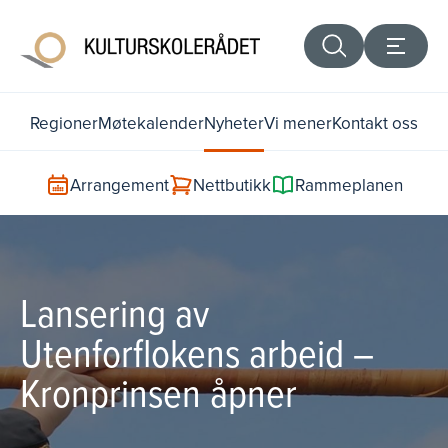
Regioner
Møtekalender
Nyheter
Vi mener
Kontakt oss
Arrangement
Nettbutikk
Rammeplanen
Lansering av
Utenforflokens arbeid –
Kronprinsen åpner