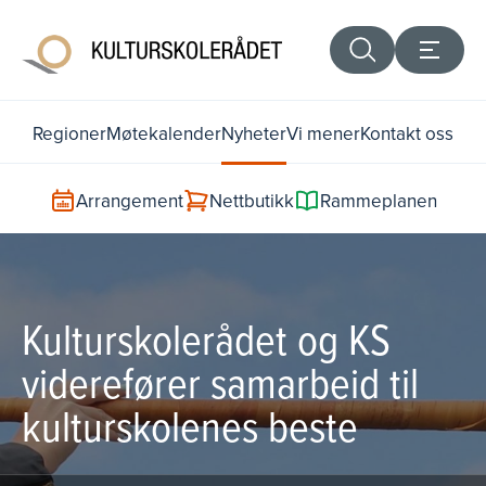
Regioner
Møtekalender
Nyheter
Vi mener
Kontakt oss
Arrangement
Nettbutikk
Rammeplanen
Kulturskolerådet og KS
viderefører samarbeid til
kulturskolenes beste