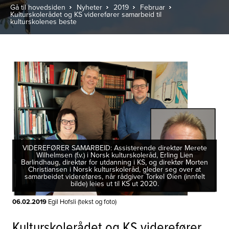
Gå til hovedsiden
Nyheter
2019
Februar
Kulturskolerådet og KS viderefører samarbeid til
kulturskolenes beste
VIDEREFØRER SAMARBEID: Assisterende direktør Merete
Wilhelmsen (f.v.) i Norsk kulturskoleråd, Erling Lien
Barlindhaug, direktør for utdanning i KS, og direktør Morten
Christiansen i Norsk kulturskoleråd, gleder seg over at
samarbeidet videreføres, når rådgiver Torkel Øien (innfelt
bilde) leies ut til KS ut 2020.
06.02.2019
Egil Hofsli (tekst og foto)
Kulturskolerådet og KS viderefører