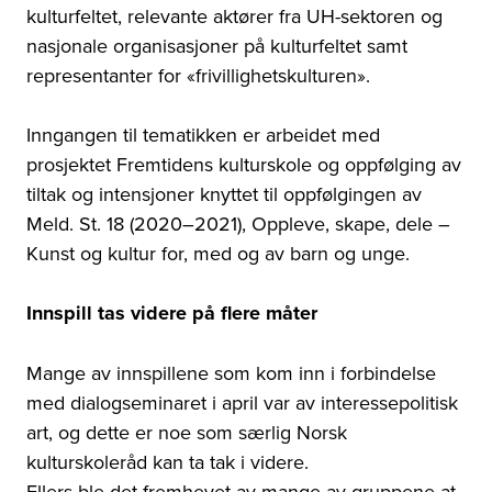
kulturfeltet, relevante aktører fra UH-sektoren og
nasjonale organisasjoner på kulturfeltet samt
representanter for «frivillighetskulturen».
Inngangen til tematikken er arbeidet med
prosjektet Fremtidens kulturskole og oppfølging av
tiltak og intensjoner knyttet til oppfølgingen av
Meld. St. 18 (2020–2021), Oppleve, skape, dele –
Kunst og kultur for, med og av barn og unge.
Innspill tas videre på flere måter
Mange av innspillene som kom inn i forbindelse
med dialogseminaret i april var av interessepolitisk
art, og dette er noe som særlig Norsk
kulturskoleråd kan ta tak i videre.
Ellers ble det fremhevet av mange av gruppene at