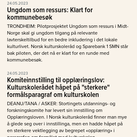
24.05.2023
Ungdom som ressurs: Klart for
kommunebesøk
TRONDHEIM: Pilotprosjektet Ungdom som ressurs i Midt-
Norge skal gi ungdom tilgang på relevante
lavterskeltilbud for en bedre inkludering i det lokale
kulturlivet. Norsk kulturskoleråd og Sparebank 1 SMN står
bak piloten, der det nå er klart for en runde med
kommunebesøk.
24.05.2023
Komiteinnstilling til opplæringslov:
Kulturskolerådet håpet på "sterkere"
formålsparagraf om kulturskolen
DEANU/TANA / ASKER: Stortingets utdannings- og
forskningskomite har levert sin innstilling om
Opplæringsloven. I Norsk kulturskoleråd finner man mye
å glede seg over i innstillinga, men en hadde håpet på
en sterkere vektlegging av begrepet «opplæring» i
paragrafen om formålet med kulturskolen.