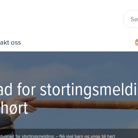
akt oss
d for stortingsmeldi
 hørt
dugnad for stortingsmelding: – Nå skal barn og unge bli hørt