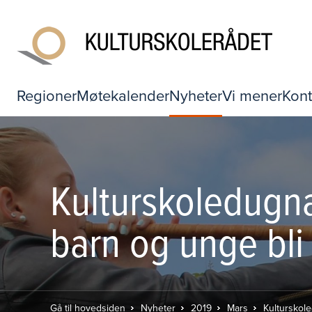
Regioner
Møtekalender
Nyheter
Vi mener
Kont
Kulturskoledugna
barn og unge bli
Gå til hovedsiden
Nyheter
2019
Mars
Kulturskole