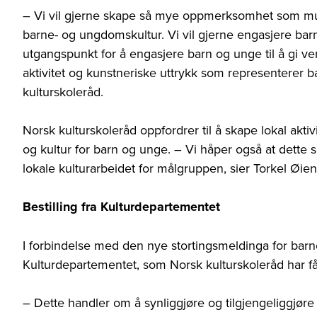
– Vi vil gjerne skape så mye oppmerksomhet som mul
barne- og ungdomskultur. Vi vil gjerne engasjere bar
utgangspunkt for å engasjere barn og unge til å gi verd
aktivitet og kunstneriske uttrykk som representerer b
kulturskoleråd.
Norsk kulturskoleråd oppfordrer til å skape lokal akt
og kultur for barn og unge. – Vi håper også at dette 
lokale kulturarbeidet for målgruppen, sier Torkel Øien
Bestilling fra Kulturdepartementet
I forbindelse med den nye stortingsmeldinga for barne
Kulturdepartementet, som Norsk kulturskoleråd har fåt
– Dette handler om å synliggjøre og tilgjengeliggjø