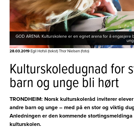
GOD ARENA: Kulturskolene er en egnet arena for å engasjere barn
ung
28.03.2019
Egil Hofsli (tekst) Thor Nielsen (foto)
Kulturskoledugnad for s
barn og unge bli hørt
TRONDHEIM: Norsk kulturskoleråd inviterer eleve
andre barn og unge
–
med på en stor og viktig dug
Anledningen er den kommende stortingsmeldinga 
kulturskolen.