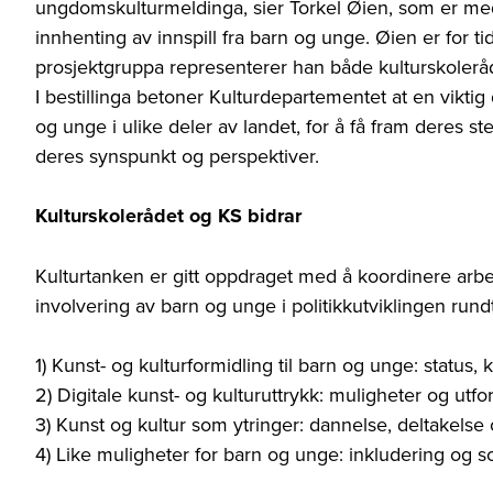
ungdomskulturmeldinga, sier Torkel Øien, som er me
innhenting av innspill fra barn og unge. Øien er for tid
prosjektgruppa representerer han både kulturskolerå
I bestillinga betoner Kulturdepartementet at en vikti
og unge i ulike deler av landet, for å få fram deres st
deres synspunkt og perspektiver.
Kulturskolerådet og KS bidrar
Kulturtanken er gitt oppdraget med å koordinere arb
involvering av barn og unge i politikkutviklingen run
1) Kunst- og kulturformidling til barn og unge: status, 
2) Digitale kunst- og kulturuttrykk: muligheter og utfo
3) Kunst og kultur som ytringer: dannelse, deltakels
4) Like muligheter for barn og unge: inkludering og sos