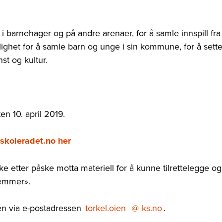
 i barnehager og på andre arenaer, for å samle innspill fra
ghet for å samle barn og unge i sin kommune, for å sett
st og kultur.
n 10. april 2019.
rskoleradet.no her
uke etter påske motta materiell for å kunne tilrettelegge og
temmer».
ien via e-postadressen
torkel.oien
@
ks.no
.