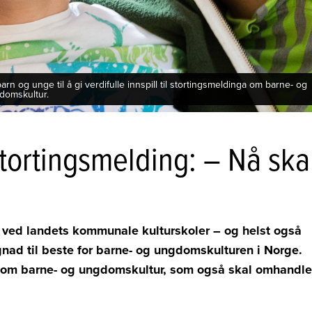
 og unge til å gi verdifulle innspill til stortingsmeldinga om barne- og
domskultur.
tortingsmelding: – Nå ska
r ved landets kommunale kulturskoler
–
og helst også
nad til beste for barne- og ungdomskulturen i Norge.
om barne- og ungdomskultur, som også skal omhandle