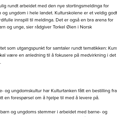
ig rundt arbeidet med den nye stortingsmeldinga for
n og ungdom i hele landet. Kulturskolene er et veldig god
ifulle innspill til meldinga. Det er også en bra arena for
arn og unge, sier rådgiver Torkel Øien i Norsk
ivitet som utgangspunkt for samtaler rundt tematikken: Kun
skal være en anledning til å fokusere på medvirkning i det
.
- og ungdomskultur har Kulturtanken fått en bestilling fra
t en forespørsel om å hjelpe til med å levere på.
re barn og ungdoms stemmer i arbeidet med barne- og