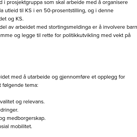
d i prosjektgruppa som skal arbeide med å organisere
a utleid til KS i en 50-prosentstilling, og i denne
det og KS.
g del av arbeidet med stortingsmeldinga er å involvere bar
emme og legge til rette for politikkutvikling med vekt på
eidet med å utarbeide og gjennomføre et opplegg for
dt følgende tema:
kvalitet og relevans.
rdringer.
e og medborgerskap.
ial mobilitet.