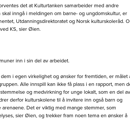
forventes det at Kulturtanken samarbeider med andre
n skal inngå i meldingen om barne- og ungdomskultur, er
ntet, Utdanningsdirektoratet og Norsk kulturskoleråd. 
ved KS, sier Øien.
muner inn i sin del av arbeidet.
 dem i egen virkelighet og ønsker for fremtiden, er målet 
ppen. Alle innspill kan ikke få plass i en rapport, men d
dbestemmelse og medvirkning for unge lokalt, som en del a
drer derfor kulturskolene til å invitere inn også barn og
sse arenaene. Det er viktig med mange stemmer, som
yses, sier Øien, og trekker fram noen tema en ønsker å