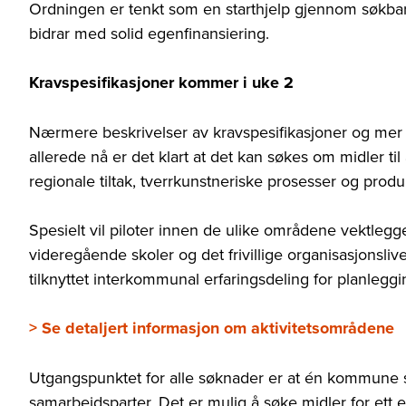
Ordningen er tenkt som en starthjelp gjennom søkbare 
bidrar med solid egenfinansiering.
Kravspesifikasjoner kommer i uke 2
Nærmere beskrivelser av kravspesifikasjoner og me
allerede nå er det klart at d
et kan søkes om midler til 
regionale tiltak, tverrkunstneriske prosesser og produk
Spesielt vil piloter innen de ulike områdene vektleg
videregående skoler og det frivillige organisasjonsliv
tilknyttet interkommunal erfaringsdeling for planleggi
> Se detaljert informasjon om aktivitetsområdene
Utgangspunktet for alle søknader er at én kommune
samarbeidsparter. Det er mulig å søke midler for ett ell