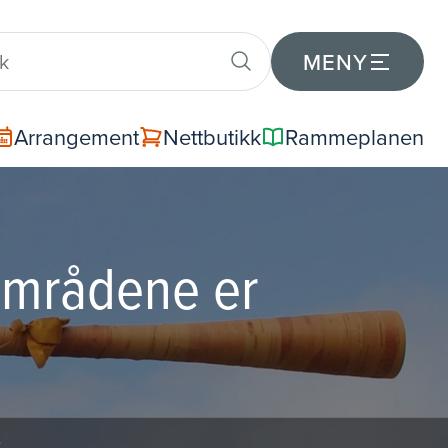
MENY
Arrangement
Nettbutikk
Rammeplanen
tsområdene er
e