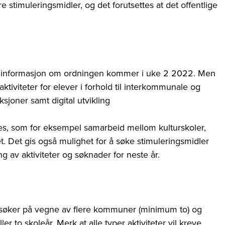
stimuleringsmidler, og det forutsettes at det offentlige
r informasjon om ordningen kommer i uke 2 2022. Men
aktiviteter for elever i forhold til interkommunale og
sjoner samt digital utvikling
ges, som for eksempel samarbeid mellom kulturskoler,
et. Det gis også mulighet for å søke stimuleringsmidler
ng av aktiviteter og søknader for neste år.
 søker på vegne av flere kommuner (minimum to) og
er to skoleår. Merk at alle typer aktiviteter vil kreve