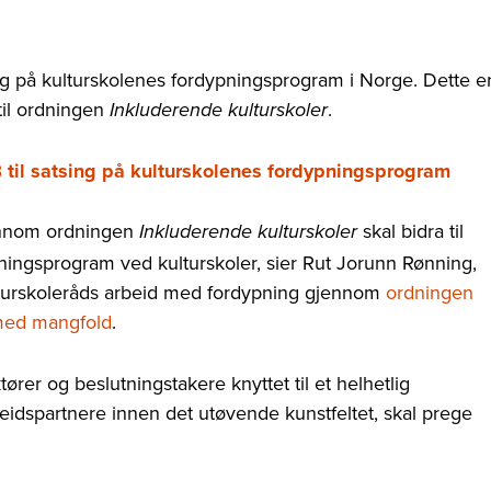
ing på kulturskolenes fordypningsprogram i Norge. Dette e
til ordningen
.
Inkluderende kulturskoler
B til satsing på kulturskolenes fordypningsprogram
jennom ordningen
skal bidra til
Inkluderende kulturskoler
pningsprogram ved kulturskoler, sier Rut Jorunn Rønning,
ulturskoleråds arbeid med fordypning gjennom
ordningen
med mangfold
.
er og beslutningstakere knyttet til et helhetlig
idspartnere innen det utøvende kunstfeltet, skal prege