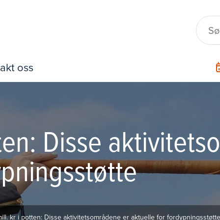
akt oss
otten: Disse aktivite
ypningsstøtte
mill. kr i potten: Disse aktivitetsområdene er aktuelle for fordypningsstøtt