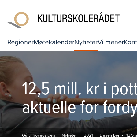
Regioner
Møtekalender
Nyheter
Vi mener
Kont
12,5 mill. kr i p
aktuelle for ford
Gå til hovedsiden
Nyheter
2021
Desember
12,5 