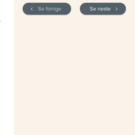
Se forrige
Se neste
r