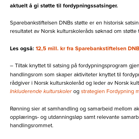
aktuelt å gi støtte til fordypningssatsinger.
Sparebankstiftelsen DNBs støtte er en historisk sats
resultatet av Norsk kulturskoleråds søknad om støtte 
Les også:
12,5 mill. kr fra Sparebankstiftelsen DN
– Tiltak knyttet til satsing på fordypningsprogram g
handlingsrom som skaper aktiviteter knyttet til fordy
rådgiver i Norsk kulturskoleråd og leder av Norsk k
og
strategien Fordypning 
Inkluderende kulturskoler
Rønning sier at samhandling og samarbeid mellom aktør
opplærings- og utdanningsløp samt relevante samarbe
handlingsrommet.