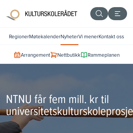
Regioner
Møtekalender
Nyheter
Vi mener
Kontakt oss
Arrangement
Nettbutikk
Rammeplanen
NTNU får fem mill. kr til
universitetskulturskoleprosj