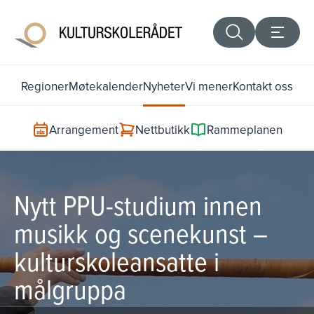
Regioner
Møtekalender
Nyheter
Vi mener
Kontakt oss
Arrangement
Nettbutikk
Rammeplanen
Nytt PPU-studium innen
musikk og scenekunst –
kulturskoleansatte i
målgruppa