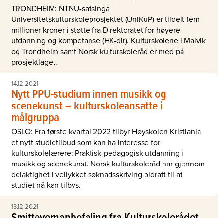
TRONDHEIM: NTNU-satsinga
Universitetskulturskoleprosjektet (UniKuP) er tildelt fem
millioner kroner i støtte fra Direktoratet for høyere
utdanning og kompetanse (HK-dir). Kulturskolene i Malvik
og Trondheim samt Norsk kulturskoleråd er med på
prosjektlaget.
14.12.2021
Nytt PPU-studium innen musikk og
scenekunst – kulturskoleansatte i
målgruppa
OSLO: Fra første kvartal 2022 tilbyr Høyskolen Kristiania
et nytt studietilbud som kan ha interesse for
kulturskolelærere: Praktisk-pedagogisk utdanning i
musikk og scenekunst. Norsk kulturskoleråd har gjennom
delaktighet i vellykket søknadsskriving bidratt til at
studiet nå kan tilbys.
13.12.2021
Smittevernanbefaling fra Kulturskolerådet