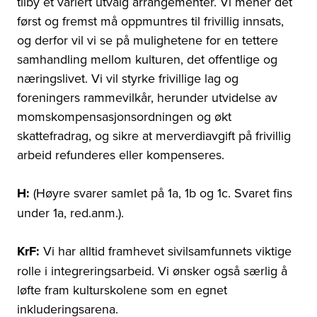
tilby et variert utvalg arrangementer. Vi mener det
først og fremst må oppmuntres til frivillig innsats,
og derfor vil vi se på mulighetene for en tettere
samhandling mellom kulturen, det offentlige og
næringslivet. Vi vil styrke frivillige lag og
foreningers rammevilkår, herunder utvidelse av
momskompensasjonsordningen og økt
skattefradrag, og sikre at merverdiavgift på frivillig
arbeid refunderes eller kompenseres.
H:
(Høyre svarer samlet på 1a, 1b og 1c. Svaret fins
under 1a, red.anm.).
KrF:
Vi har alltid framhevet sivilsamfunnets viktige
rolle i integreringsarbeid. Vi ønsker også særlig å
løfte fram kulturskolene som en egnet
inkluderingsarena.