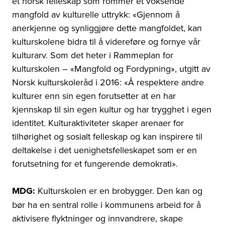
et norsk felleskap som rommer et voksende
mangfold av kulturelle uttrykk: «Gjennom å
anerkjenne og synliggjøre dette mangfoldet, kan
kulturskolene bidra til å videreføre og fornye vår
kulturarv. Som det heter i Rammeplan for
kulturskolen – «Mangfold og Fordypning», utgitt av
Norsk kulturskoleråd i 2016: «Å respektere andre
kulturer enn sin egen forutsetter at en har
kjennskap til sin egen kultur og har trygghet i egen
identitet. Kulturaktiviteter skaper arenaer for
tilhørighet og sosialt felleskap og kan inspirere til
deltakelse i det uenighetsfelleskapet som er en
forutsetning for et fungerende demokrati».
MDG:
Kulturskolen er en brobygger. Den kan og
bør ha en sentral rolle i kommunens arbeid for å
aktivisere flyktninger og innvandrere, skape