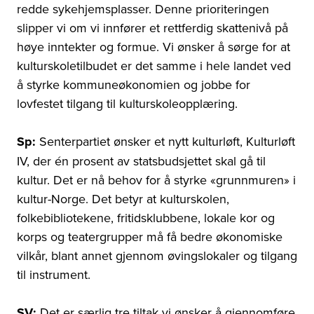
redde sykehjemsplasser. Denne prioriteringen
slipper vi om vi innfører et rettferdig skattenivå på
høye inntekter og formue. Vi ønsker å sørge for at
kulturskoletilbudet er det samme i hele landet ved
å styrke kommuneøkonomien og jobbe for
lovfestet tilgang til kulturskoleopplæring.
Sp:
Senterpartiet ønsker et nytt kulturløft, Kulturløft
IV, der én prosent av statsbudsjettet skal gå til
kultur. Det er nå behov for å styrke «grunnmuren» i
kultur-Norge. Det betyr at kulturskolen,
folkebibliotekene, fritidsklubbene, lokale kor og
korps og teatergrupper må få bedre økonomiske
vilkår, blant annet gjennom øvingslokaler og tilgang
til instrument.
SV:
Det er særlig tre tiltak vi ønsker å gjennomføre