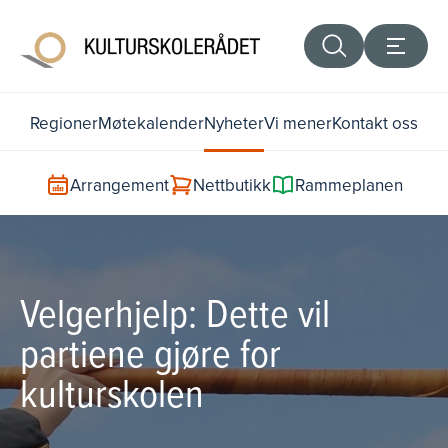
Regioner
Møtekalender
Nyheter
Vi mener
Kontakt oss
Arrangement
Nettbutikk
Rammeplanen
Velgerhjelp: Dette vil
partiene gjøre for
kulturskolen