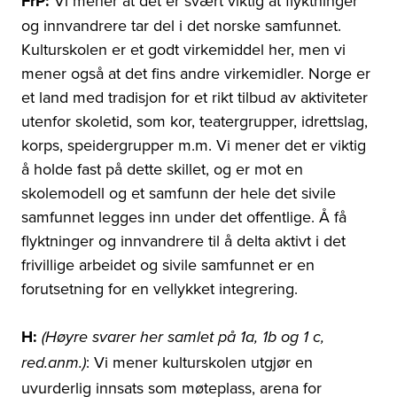
FrP:
Vi mener at det er svært viktig at flyktninger
og innvandrere tar del i det norske samfunnet.
Kulturskolen er et godt virkemiddel her, men vi
mener også at det fins andre virkemidler. Norge er
et land med tradisjon for et rikt tilbud av aktiviteter
utenfor skoletid, som kor, teatergrupper, idrettslag,
korps, speidergrupper m.m. Vi mener det er viktig
å holde fast på dette skillet, og er mot en
skolemodell og et samfunn der hele det sivile
samfunnet legges inn under det offentlige. Å få
flyktninger og innvandrere til å delta aktivt i det
frivillige arbeidet og sivile samfunnet er en
forutsetning for en vellykket integrering.
H:
(Høyre svarer her samlet på 1a, 1b og 1 c,
: Vi mener kulturskolen utgjør en
red.anm.)
uvurderlig innsats som møteplass, arena for