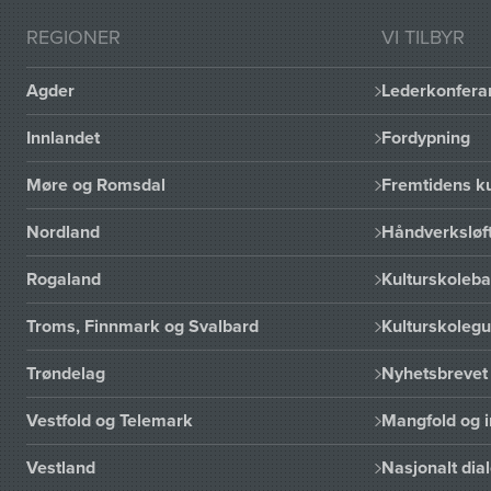
REGIONER
VI TILBYR
Agder
Lederkonfera
Innlandet
Fordypning
Møre og Romsdal
Fremtidens ku
Nordland
Håndverksløft
Rogaland
Kulturskoleba
Troms, Finnmark og Svalbard
Kulturskoleg
Trøndelag
Nyhetsbrevet 
Vestfold og Telemark
Mangfold og i
Vestland
Nasjonalt dia