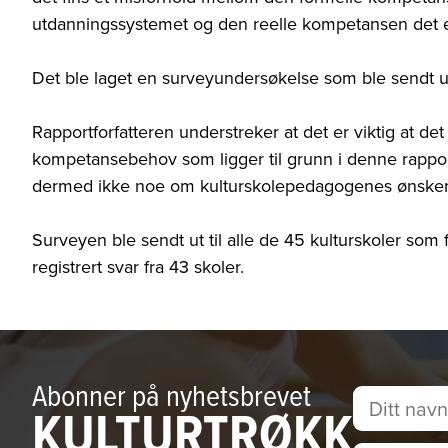
utdanningssystemet og den reelle kompetansen det er 
Det ble laget en surveyundersøkelse som ble sendt ut
Rapportforfatteren understreker at det er viktig at de
kompetansebehov som ligger til grunn i denne rappo
dermed ikke noe om kulturskolepedagogenes ønsker o
Surveyen ble sendt ut til alle de 45 kulturskoler som 
registrert svar fra 43 skoler.
Abonner på nyhetsbrevet
KULTURTRØKK