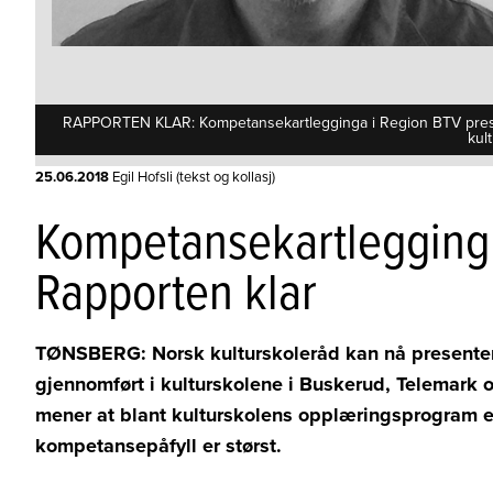
RAPPORTEN KLAR: Kompetansekartlegginga i Region BTV present
kul
25.06.2018
Egil Hofsli (tekst og kollasj)
Kompetansekartlegging i 
Rapporten klar
TØNSBERG: Norsk kulturskoleråd kan nå presenter
gjennomført i kulturskolene i Buskerud, Telemark o
mener at blant kulturskolens opplæringsprogram e
kompetansepåfyll er størst.