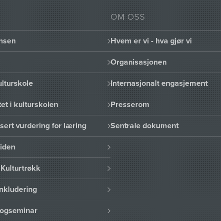
OM OSS
nsen
Hvem er vi - hva gjør vi
Organisasjonen
lturskole
Internasjonalt engasjement
et i kulturskolen
Presserom
sert vurdering for læring
Sentrale dokument
uiden
Kulturtrøkk
nkludering
logseminar