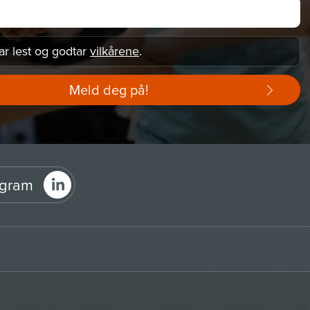
ar lest og godtar
vilkårene
.
Meld deg på!
agram