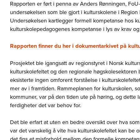
Rapporten er ført i penna av Anders Rønningen, FoU-l
undersøkelsen som ble gjort i kulturskolene i Region
Undersøkelsen kartlegger formell kompetanse hos kul
kulturskolepedagogenes kompetanse i lys av krav og 
Rapporten finner du her i dokumentarkivet på kult
Prosjektet ble igangsatt av regionstyret i Norsk kult
kulturskolefeltet og den regionale høgskolesektoren 
eksisterte ingen omforent forståelse i kulturskolefel
mer av i framtiden. Rammeplanen for kulturskolen, som 
kommuner, var på den tiden ute på høring, og dette l
ferdigheter det var behov for.
Det ble erfart at uten en bedre oversikt over hva som
var det vanskelig å vite hva kulturskolefeltet kan be
det fins et misforhold mellom den formelle kompetan