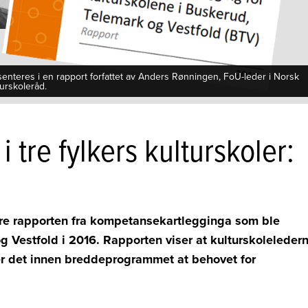
eres i en rapport forfattet av Anders Rønningen, FoU-leder i Norsk
turskoleråd.
tre fylkers kulturskoler:
e rapporten fra kompetansekartlegginga som ble
g Vestfold i 2016. Rapporten viser at kulturskoleleder
r det innen breddeprogrammet at behovet for