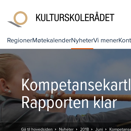
Regioner
Møtekalender
Nyheter
Vi mener
Kont
Kompetansekartleg
Rapporten klar
Gå til hovedsiden
Nyheter
2018
Juni
Kompetanseka