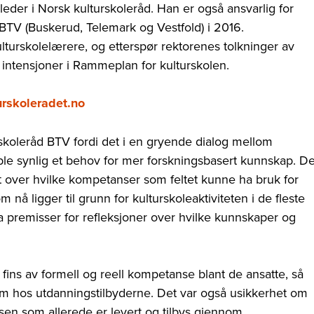
eder i Norsk kulturskoleråd. Han er også ansvarlig for
 BTV (Buskerud, Telemark og Vestfold) i 2016.
turskolelærere, og etterspør rektorenes tolkninger av
intensjoner i Rammeplan for kulturskolen.
urskoleradet.no
urskoleråd BTV fordi det i en gryende dialog mellom
ble synlig et behov for mer forskningsbasert kunnskap. De
tet over hvilke kompetanser som feltet kunne ha bruk for
nå ligger til grunn for kulturskoleaktiviteten i de fleste
a premisser for refleksjoner over hvilke kunnskaper og
 fins av formell og reell kompetanse blant de ansatte, så
 om hos utdanningstilbyderne. Det var også usikkerhet om
sen som allerede er levert og tilbys gjennom