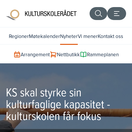
Regioner
Møtekalender
Nyheter
Vi mener
Kontakt oss
Arrangement
Nettbutikk
Rammeplanen
KS skal styrke sin
kulturfaglige kapasitet -
kulturskolen får fokus