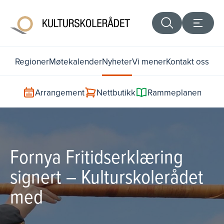
Regioner
Møtekalender
Nyheter
Vi mener
Kontakt oss
Arrangement
Nettbutikk
Rammeplanen
Fornya Fritidserklæring
signert – Kulturskolerådet
med