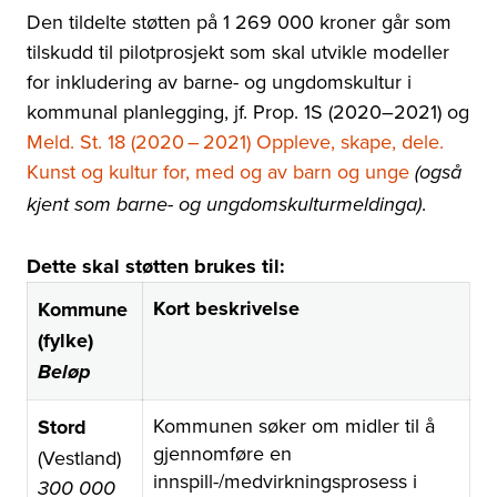
Den tildelte støtten på 1 269 000 kroner går som
tilskudd til pilotprosjekt som skal utvikle modeller
for inkludering av barne- og ungdomskultur i
kommunal planlegging, jf. Prop. 1S (2020
–
2021) og
Meld. St. 18 (2020
–
2021) Oppleve, skape, dele.
Kunst og kultur for, med og av barn og unge
(også
.
kjent som barne- og ungdomskulturmeldinga)
Dette skal støtten brukes til:
Kort beskrivelse
Kommune
(fylke)
Beløp
Kommunen søker om midler til å
Stord
gjennomføre en
(Vestland)
innspill-/medvirkningsprosess i
300 000