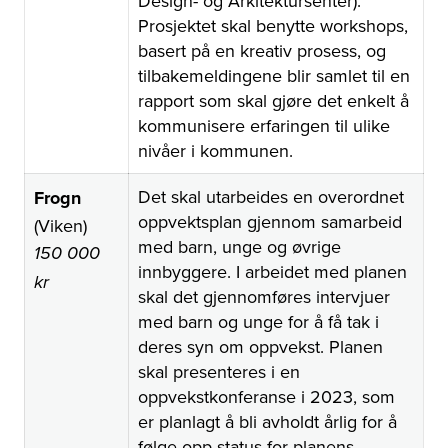
Design- og Arkitektursenter).
Prosjektet skal benytte workshops,
basert på en kreativ prosess, og
tilbakemeldingene blir samlet til en
rapport som skal gjøre det enkelt å
kommunisere erfaringen til ulike
nivåer i kommunen.
Det skal utarbeides en overordnet
Frogn
oppvektsplan gjennom samarbeid
(Viken)
med barn, unge og øvrige
150 000
innbyggere. I arbeidet med planen
kr
skal det gjennomføres intervjuer
med barn og unge for å få tak i
deres syn om oppvekst. Planen
skal presenteres i en
oppvekstkonferanse i 2023, som
er planlagt å bli avholdt årlig for å
følge opp status for planens