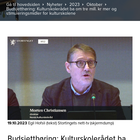
Gå til hovedsiden
Nyheter
2023
Oktober
Budsjetthøring: Kulturskolerådet ba om tre mill. kr mer og
stimuleringsmidler for kulturskolene
19.10.2023
Egil Hofsli (tekst) Stortingets nett-tv (skjermdump)
Budsjetthøring: Kulturskolerådet ba