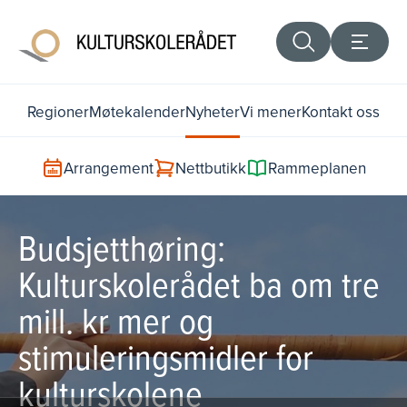
Regioner
Møtekalender
Nyheter
Vi mener
Kontakt oss
Arrangement
Nettbutikk
Rammeplanen
Budsjetthøring:
Kulturskolerådet ba om tre
mill. kr mer og
stimuleringsmidler for
kulturskolene