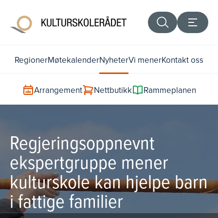
Regioner
Møtekalender
Nyheter
Vi mener
Kontakt oss
Arrangement
Nettbutikk
Rammeplanen
Regjeringsoppnevnt
ekspertgruppe mener
kulturskole kan hjelpe barn
i fattige familier