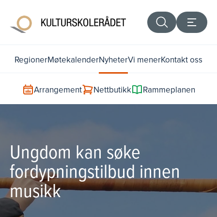
Regioner
Møtekalender
Nyheter
Vi mener
Kontakt oss
Arrangement
Nettbutikk
Rammeplanen
Ungdom kan søke
fordypningstilbud innen
musikk