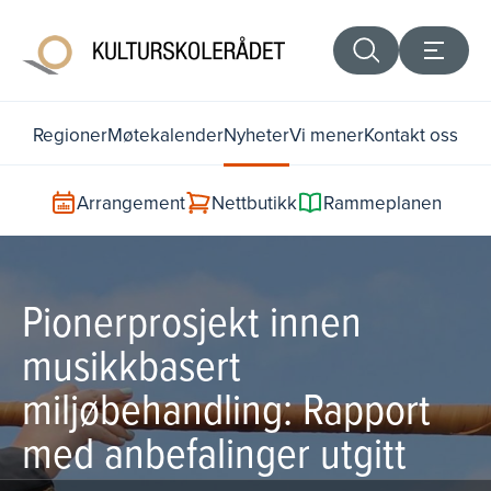
Regioner
Møtekalender
Nyheter
Vi mener
Kontakt oss
Arrangement
Nettbutikk
Rammeplanen
Pionerprosjekt innen
musikkbasert
miljøbehandling: Rapport
med anbefalinger utgitt