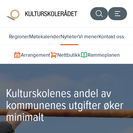
Regioner
Møtekalender
Nyheter
Vi mener
Kontakt oss
Arrangement
Nettbutikk
Rammeplanen
Kulturskolenes andel av
kommunenes utgifter øker
minimalt