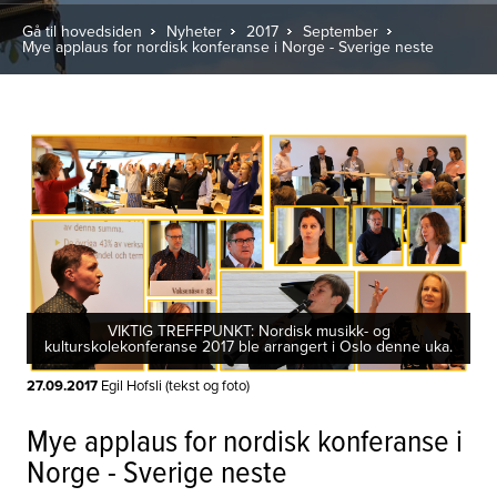
Gå til hovedsiden
Nyheter
2017
September
Mye applaus for nordisk konferanse i Norge - Sverige neste
VIKTIG TREFFPUNKT: Nordisk musikk- og
kulturskolekonferanse 2017 ble arrangert i Oslo denne uka.
27.09.2017
Egil Hofsli (tekst og foto)
Mye applaus for nordisk konferanse i
Norge - Sverige neste