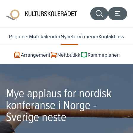
Regioner
Møtekalender
Nyheter
Vi mener
Kontakt oss
Arrangement
Nettbutikk
Rammeplanen
Mye applaus for nordisk
konferanse i Norge -
Sverige neste