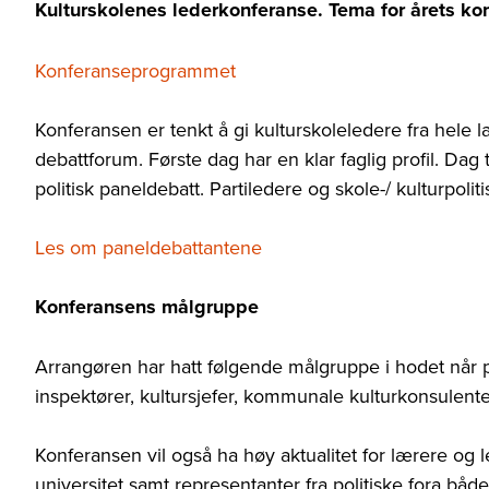
Kulturskolenes lederkonferanse. Tema for årets ko
Konferanseprogrammet
Konferansen er tenkt å gi kulturskoleledere fra hele 
debattforum. Første dag har en klar faglig profil. Dag 
politisk paneldebatt. Partiledere og skole-/ kulturpoliti
Les om paneldebattantene
Konferansens målgruppe
Arrangøren har hatt følgende målgruppe i hodet når pr
inspektører, kultursjefer, kommunale kulturkonsulente
Konferansen vil også ha høy aktualitet for lærere og
universitet samt representanter fra politiske fora både 