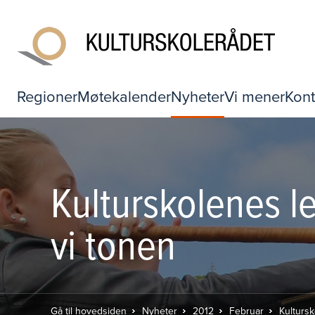
Regioner
Møtekalender
Nyheter
Vi mener
Kont
Kulturskolenes 
vi tonen
Gå til hovedsiden
Nyheter
2012
Februar
Kulturs