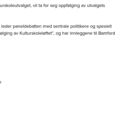
rskoleutvalget, vil ta for seg oppfølging av utvalgets
r) leder paneldebatten med sentrale politikere og spesielt
følging av Kulturskoleløftet”, og har innleggene til Bamfor
o