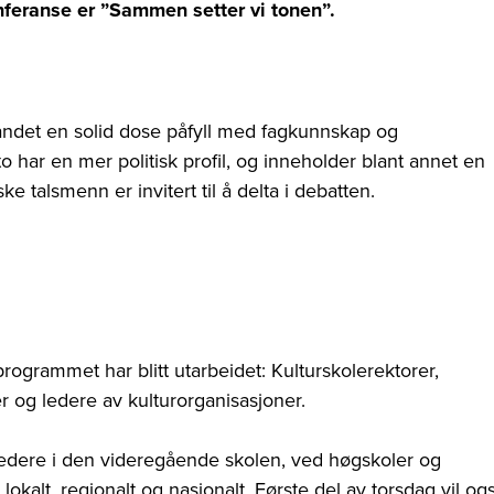
nferanse er ”Sammen setter vi tonen”.
landet en solid dose påfyll med fagkunnskap og
to har en mer politisk profil, og inneholder blant annet en
ske talsmenn er invitert til å delta i debatten.
ogrammet har blitt utarbeidet: Kulturskolerektorer,
r og ledere av kulturorganisasjoner.
 ledere i den videregående skolen, ved høgskoler og
lokalt, regionalt og nasjonalt. Første del av torsdag vil og